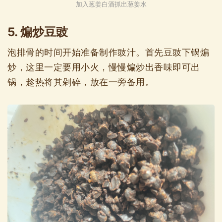
加入葱姜白酒抓出葱姜水
5. 煸炒豆豉
泡排骨的时间开始准备制作豉汁。首先豆豉下锅煸
炒，这里一定要用小火，慢慢煸炒出香味即可出
锅，趁热将其剁碎，放在一旁备用。