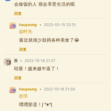
会做饭的人 很会享受生活的呢
回复
hsuyeung
•
2023-03-15 22:15
@时光
最近就很少鼓捣各种美食了😭
回复
浩
•
2022-10-16 21:37
哇塞！越来越牛逼了！
回复
hsuyeung
•
2022-10-16 21:39
@浩
嘿嘿那是！ᶘ ᵒᴥᵒᶅ